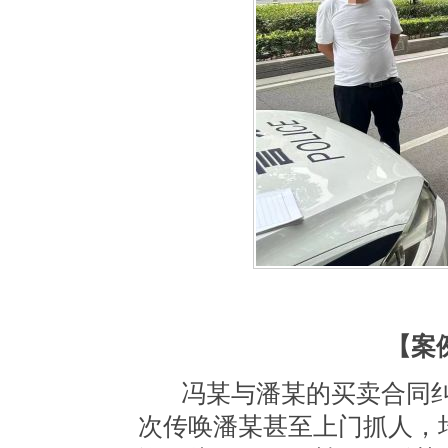
【案
冯某与潘某的买卖合同
次传唤潘某甚至上门抓人，