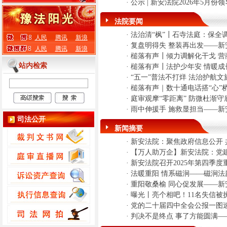
·
公示 | 新安法院2026年5月份
法院要闻
·
法治清“枫”┃石寺法庭：保全
人民
腾讯
新浪
·
复盘明得失 整装再出发——新
人民
腾讯
新浪
·
槌落有声┃倾力调解化干戈 营
站内检索
·
槌落有声┃法护少年安 情暖成
·
“五一”普法不打烊 法治护航
·
槌落有声｜数十通电话搭“心”
·
庭审观摩“零距离” 防微杜渐
·
雨中伸援手 施救显担当——
司法公开
新闻摘要
·
新安法院：聚焦政府信息公开 
·
【万人助万企】新安法院：党
·
新安法院召开2025年第四季
·
法暖重阳 情系磁涧——磁涧法
·
重阳敬桑榆 同心促发展——
·
曝光丨亮个相吧！11名失信被
·
党的二十届四中全会公报一图速览 新
·
判决不是终点 事了方能圆满