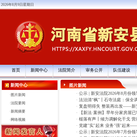
2026年8月9日星期日
首页
新闻中心
法院简介
审务公开
队伍建设
新闻中心
图片新闻
·
公示 | 新安法院2026年8月份
·
图片新闻
·
法治清“枫”┃石寺法庭：保全
·
法院要闻
·
复盘明得失 整装再出发——新
·
新闻摘要
·
【新法·案例】早年分家房屋
·
槌落有声┃倾力调解化干戈 营
·
网络视频
·
党建"实"起来 业务"强"起
·
公示 | 新安法院2026年7月份