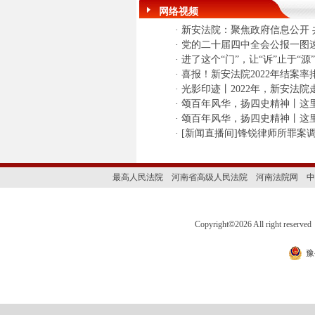
网络视频
·
新安法院：聚焦政府信息公开 
·
党的二十届四中全会公报一图速览 新
·
进了这个“门”，让“诉”止于“源
·
喜报！新安法院2022年结案率
·
光影印迹丨2022年，新安法院
·
颂百年风华，扬四史精神丨这
·
颂百年风华，扬四史精神丨这
·
[新闻直播间]锋锐律师所罪案
最高人民法院
河南省高级人民法院
河南法院网
中
Copyright
©
2026 All right 
豫