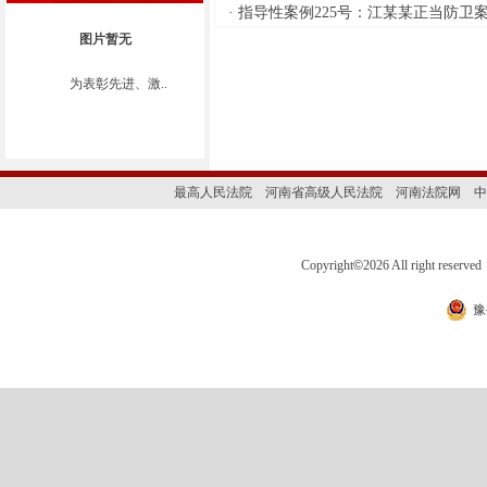
拟向被执行人发放生活费的公示
·
指导性案例225号：江某某正当防卫
如下： 特别提示：公示期为3
图片暂无
个自然日，期满后如无当事人提
出异议，则以上款项将向被执行
为表彰先进、激..
人发放，监督电话：0379-631595
51。
新安县人民
法院执行局
最高人民法院
河南省高级人民法院
河南法院网
中
2
026年7月28日
Copyright
©
2026 All right 
·
为进一步规范执行案款收
发、管理，完善执行案款管理工
豫
作，维护当事人合法权益，防患
廉政风险，现将新安县人民法院
拟向案外人发放案件案款的公示
如下： 特
别提示：公示期为3个自然日，期
满后如无当事人提出异议，则以
上款项将向案外人发放，监督电
话：0379-63159551。