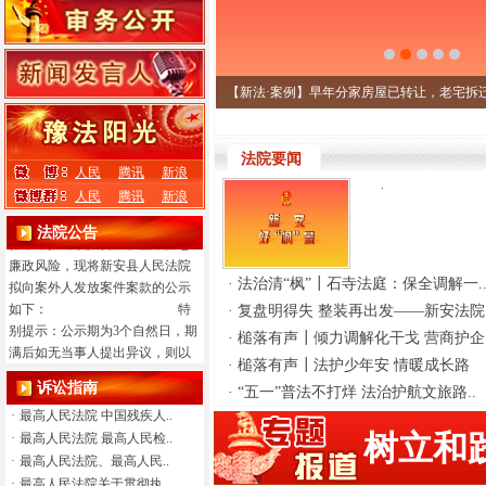
·
新安县人民法院执行局指挥中心
电话变更为0379-63159551，原电
话(0379-67289319)停用，请互相
转告，避免电话更换带来工作不
【新法·案例】早年分家房屋已转让，老宅拆迁
便。 特此通知 2022年4月25日
·
·
法院要闻
人民
腾讯
新浪
·
.
人民
腾讯
新浪
·
为进一步规范执行案款收
发、管理，完善执行案款管理工
法院公告
作，维护当事人合法权益，防患
廉政风险，现将新安县人民法院
·
法治清“枫”┃石寺法庭：保全调解一.
拟向案外人发放案件案款的公示
如下： 特
·
复盘明得失 整装再出发——新安法院.
别提示：公示期为3个自然日，期
·
槌落有声┃倾力调解化干戈 营商护企.
满后如无当事人提出异议，则以
·
槌落有声┃法护少年安 情暖成长路
上款项将向案外人发放，监督电
诉讼指南
·
“五一”普法不打烊 法治护航文旅路..
话：0379-63159551。
·
最高人民法院 中国残疾人..
树立和
·
最高人民法院 最高人民检..
新安县人民法院执行局
·
最高人民法院、最高人民..
·
最高人民法院关于贯彻执..