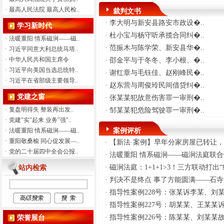
·
最高人民法院 最高人民检..
裁判文书
2026年7月29日
·
李大明与新安县路安市政设�..
学习新时代
·
为进一步规范执行案款收
·
杜小宝与杨守听承揽合同纠�..
发、管理，完善执行案款管理工
·
法暖重阳 情系磁涧——磁..
作，维护当事人合法权益，防患
·
范振木与陈学荣、新安县华�..
·
习近平同意大利总统马塔..
廉政风险，现将新安县人民法院
·
中华人民共和国主席令
·
邵金平与于冬冬、李小根、�..
拟向案外人发放案件案款的公示
·
习近平向美国当选总统特..
·
谢红章与毛钰佳、赵刚峰民�..
如下： 特
·
习近平在省部级主要领导..
·
赵东营与周俊玲民间借贷纠�..
别提示：公示期为3个自然日，期
党建之窗
满后如无当事人提出异议，则以
·
张某某犯故意伤害罪一审刑�..
上款项将向案外人发放，监督电
·
复盘明得失 整装再出发..
·
邹某某犯危险驾驶罪一审刑�..
话：0379-63159551。
·
党建"实"起来 业务"强"..
·
法暖重阳 情系磁涧——磁..
案例评析
·
重阳敬桑榆 同心促发展—..
·
【新法·案例】早年分家房屋已转让，老
新安县人民法院执行局
·
党的二十届四中全会公报..
·
法暖重阳 情系磁涧——磁涧法庭联合镇
·
磁涧法庭：1+1+1>3！三方联动打出“组
站内检索
2026年7月29日
·
判决不是终点 事了方能圆满——石寺法
·
为进一步规范执行案款收
·
指导性案例228号：张某诉李某、刘某监
发、管理，完善执行案款管理工
·
指导性案例227号：胡某某、王某某诉德
作，维护当事人合法权益，防患
廉政风险，现将新安县人民法院
·
指导性案例226号：陈某某、刘某某故意
荣誉展台