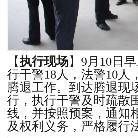
【
执行现场
】9月10日
早
行
干警
18
人，
法警
10人
腾退工作。
到达腾退现
行，执行干警及时疏散
线，并按照预案，
通知
及权利义务，严格履行