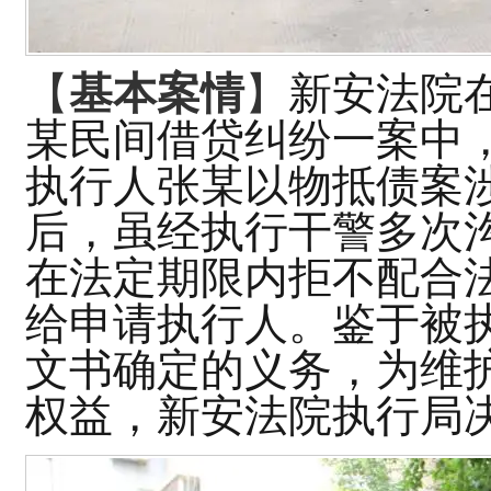
【
基本案情
】
新安法院
某
民间借贷
纠纷一案中
执行人
张
某
以物抵债案
后，虽经执行
干警
多次
在法定期限内拒不配合
给申请执行人
。
鉴于被
文书确定的义务，为维
权益，
新安
法院
执行局