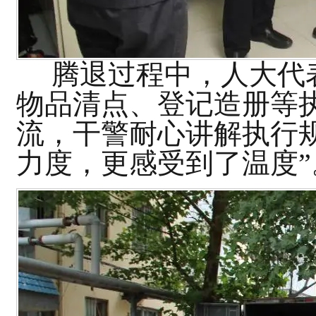
腾退
过程
中，
人大
代
物品清点、登记造册等
流
，干警
耐心讲解执行
力度，更感受到了温度”