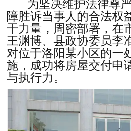
为
坚决维护法律尊
障胜诉当事人的合法权
干力量，周密部署，在
王渊博、
县
政协委员
李
对位于
洛阳某小区
的一
施，成功将房屋交付申
与执行力。