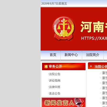
2026年8月7日星期五
首页
新闻中心
法院简介
审务公开
法院公
·
新
·
法院公告
·
新
·
诉讼指南
·
新
·
法律问答
·
新
·
新
·
送达公告
·
新
·
新