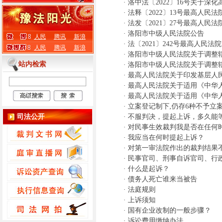
·
洛中法〔2022〕16号关于
·
法释〔2022〕13号最高人
·
法发〔2021〕27号最高人
·
洛阳市中级人民法院公告
人民
腾讯
新浪
·
法〔2021〕242号最高人民
人民
腾讯
新浪
·
洛阳市中级人民法院关于调整
站内检索
·
洛阳市中级人民法院关于调整
·
最高人民法院关于印发基层人
·
最高人民法院关于适用《中华
·
最高人民法院关于适用《中华
·
立案登记制下,仍存6种不予立
司法公开
·
不服判决，提起上诉，多久能
·
对民事生效裁判我是否在任何
·
我应当在何时提起上诉？
·
对第一审法院作出的裁判结果
·
民事官司、刑事自诉官司、行
·
什么是起诉？
·
债务人死亡谁来当被告
·
法庭规则
·
上诉须知
·
国有企业改制的一般步骤？
·
诉讼费用缴纳办法